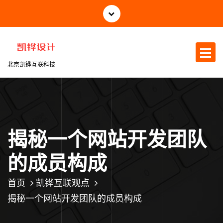
跳
至
正
文
北京凯铧互联科技
揭秘一个网站开发团队
的成员构成
首页
凯铧互联观点
揭秘一个网站开发团队的成员构成