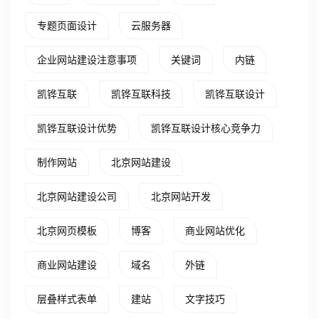
专题页面设计
云服务器
企业网站建设注意事项
关键词
内链
凯铧互联
凯铧互联科技
凯铧互联设计
凯铧互联设计优势
凯铧互联设计核心竞争力
制作网站
北京网站建设
北京网站建设公司
北京网站开发
北京网页模板
博客
商业网站优化
商业网站建设
域名
外链
层叠样式表单
建站
文字技巧