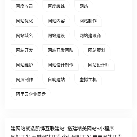
百度收录
百度蜘蛛
网站
网站优化
网站内容
网站制作
网站域名
网站建设
网站建设商
网站开发
网站开发团队
网站策划
网站维护
网站设计制作
网站设计师
网页制作
自助建站
虚拟主机
阿里云企业网盘
建网站就选凯铧互联建站_搭建精美网站+小程序