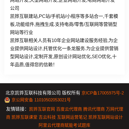
网站开发,大型网站开发,企业网站开发,电商网站开发
公司
凯铧互联建站,PC站/手机站/小程序等多站合一,千套模
板,功能组件,拖拽生成.支持电商/零售/互联网等营销型
网站等行业
凯铧互联相关人员有10年企业网站建设服务经验,为企
业提供网站设计,托管优化一条龙服务.为企业提供营销
型网站设计,定制开发,原创设计网站优化,SEO优化,十
年品质,值得您的信赖！
北京凯铧互联科技有限公司 版权所有
京ICP备17005975号-2
京公网安备 11010502053021号
友情链接：
凯铧互联官网
百度云代理商
腾讯代理商
万网代理
商
凯铧互联课堂
吉云科技
互联网运营笔记
凯铧互联网站设计
阿里云代理商赋能考试题库