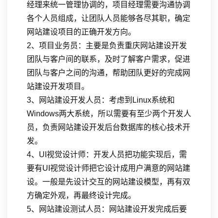
经理来统一管理协调的，项目经理需要沟通协调
各个人员组成，让团队人员能够各尽其职，确定
网站建设项目的正确开发方向。
2、项目业务员：主要是负责重庆网站建设开发
团队与客户间的联系，及时了解客户需求，促进
团队与客户之间的沟通，帮助团队更好的完成网
站建设开发项目。
3、网站建设开发人员：考虑到Linux系统和
Windows两大系统，所以需要有至少两个开发人
员，负责网站建设开发后台数据库的核心技术开
发。
4、UI视觉设计师：开发人员把功能实现后，需
要有UI视觉设计师把它设计成用户满意的网站建
设。一般是先设计交互的网站建设模型，再有双
方确定外观，再最终设计完成。
5、网站建设测试人员：网站建设开发完成后要